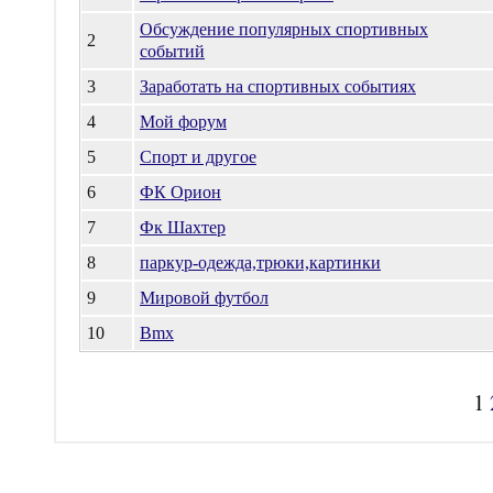
Обсуждение популярных спортивных
2
событий
3
Заработать на спортивных событиях
4
Мой форум
5
Спорт и другое
6
ФК Орион
7
Фк Шахтер
8
паркур-одежда,трюки,картинки
9
Мировой футбол
10
Bmx
1