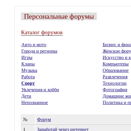
Персональные форумы
Каталог форумов
Авто и мото
Бизнес и фин
Города и регионы
Женские фор
Игры
Искусство и к
Кланы
Компьютеры
Музыка
Образование
Работа
Развлечения
Спорт
Технологии
Увлечения и хобби
Фотография
Дети
Домашние жи
Непознанное
Политика и п
№
Форум
1
Заработай через интернет