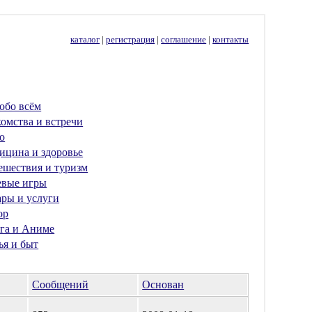
каталог
|
регистрация
|
соглашение
|
контакты
обо всём
омства и встречи
о
ицина и здоровье
ешествия и туризм
евые игры
ары и услуги
ор
га и Аниме
ья и быт
Сообщений
Основан