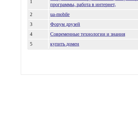
1
программы, работа в интернет,
2
ua-mobile
3
Форум друзей
4
Современные технологии и знания
5
купить домен