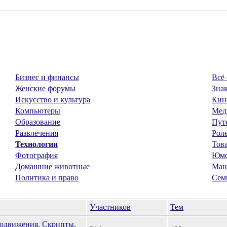
Бизнес и финансы
Всё 
Женские форумы
Знак
Искусство и культура
Кин
Компьютеры
Мед
Образование
Пут
Развлечения
Рол
Технологии
Тов
Фотография
Юм
Домашние животные
Ман
Политика и право
Сем
Участников
Тем
продвижения, Скрипты,