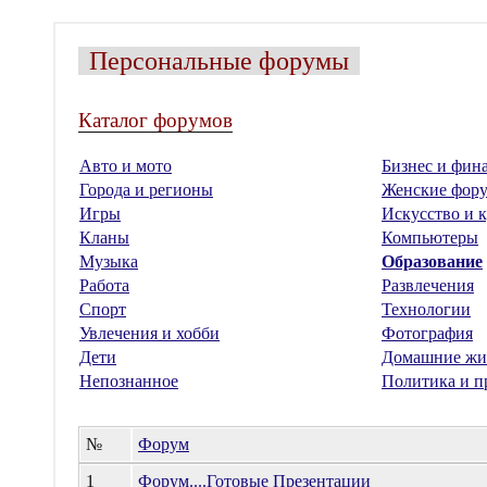
Персональные форумы
Каталог форумов
Авто и мото
Бизнес и фин
Города и регионы
Женские фор
Игры
Искусство и к
Кланы
Компьютеры
Музыка
Образование
Работа
Развлечения
Спорт
Технологии
Увлечения и хобби
Фотография
Дети
Домашние жи
Непознанное
Политика и п
№
Форум
1
Форум....Готовые Презентации