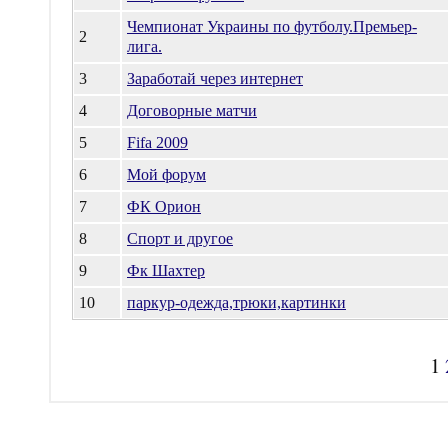
Чемпионат Украины по футболу.Премьер-
2
лига.
3
Заработай через интернет
4
Договорные матчи
5
Fifa 2009
6
Мой форум
7
ФК Орион
8
Спорт и другое
9
Фк Шахтер
10
паркур-одежда,трюки,картинки
1