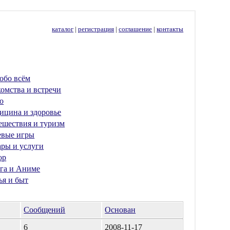
каталог
|
регистрация
|
соглашение
|
контакты
обо всём
омства и встречи
о
ицина и здоровье
ешествия и туризм
евые игры
ары и услуги
ор
га и Аниме
ья и быт
Сообщений
Основан
6
2008-11-17