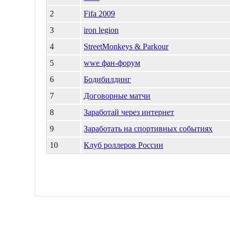
2
Fifa 2009
3
iron legion
4
StreetMonkeys & Parkour
5
wwe фан-форум
6
Бодибилдинг
7
Договорные матчи
8
Заработай через интернет
9
Заработать на спортивных событиях
10
Клуб роллеров России