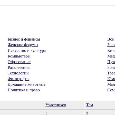
Бизнес и финансы
Всё 
Женские форумы
Знак
Искусство и культура
Кин
Компьютеры
Мед
Образование
Пут
Развлечения
Рол
Технологии
Тов
Фотография
Юм
Домашние животные
Ман
Политика и право
Сем
Участников
Тем
2
5