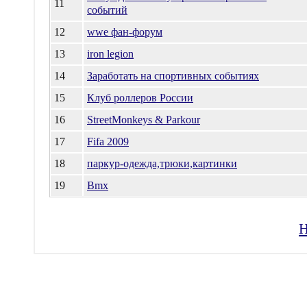
11
событий
12
wwe фан-форум
13
iron legion
14
Заработать на спортивных событиях
15
Клуб роллеров России
16
StreetMonkeys & Parkour
17
Fifa 2009
18
паркур-одежда,трюки,картинки
19
Bmx
Н