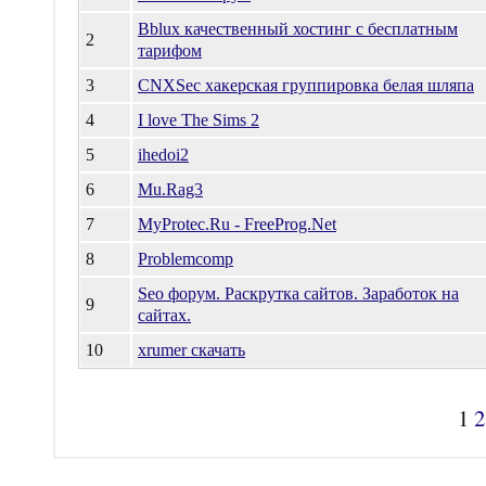
Bblux качественный хостинг с бесплатным
2
тарифом
3
CNXSec хакерская группировка белая шляпа
4
I love The Sims 2
5
ihedoi2
6
Mu.Rag3
7
MyProtec.Ru - FreeProg.Net
8
Problemcomp
Seo форум. Раскрутка сайтов. Заработок на
9
сайтах.
10
xrumer скачать
1
2