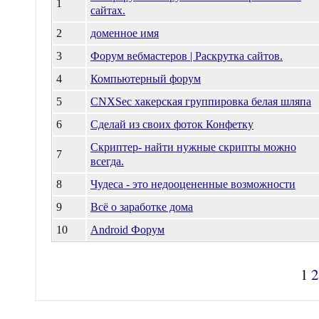
1
сайтах.
2
доменное имя
3
Форум вебмастеров | Раскрутка сайтов.
4
Компьютерный форум
5
CNXSec хакерская группировка белая шляпа
6
Сделай из своих фоток Конфетку
Скриптер- найти нужные скрипты можно
7
всегда.
8
Чудеса - это недооцененные возможности
9
Всё о заработке дома
10
Android Форум
1
2