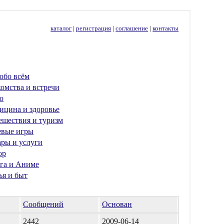
каталог
|
регистрация
|
соглашение
|
контакты
обо всём
омства и встречи
о
ицина и здоровье
ешествия и туризм
евые игры
ары и услуги
ор
га и Аниме
ья и быт
Сообщений
Основан
2442
2009-06-14