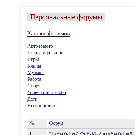
Персональные форумы
Каталог форумов
Авто и мото
Города и регионы
Игры
Кланы
Музыка
Работа
Спорт
Увлечения и хобби
Дети
Непознанное
№
Форум
1
*ГлАмУрНыЙ ФоРуМ дЛя глАмУрНыХ