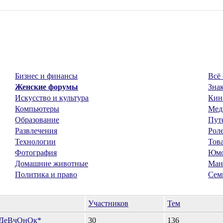
Бизнес и финансы
Всё 
Женские форумы
Знак
Искусство и культура
Кин
Компьютеры
Мед
Образование
Пут
Развлечения
Рол
Технологии
Тов
Фотография
Юм
Домашние животные
Ман
Политика и право
Сем
Участников
Тем
 ДеВчОнОк*
30
136